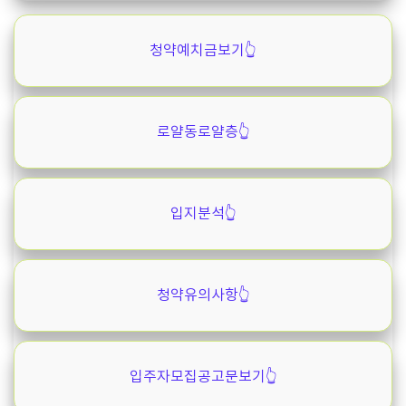
청약예치금보기👆️
로얄동로얄층👆️
입지분석👆️
청약유의사항👆️
입주자모집공고문보기👆️