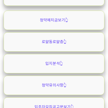
청약예치금보기👆️
로얄동로얄층👆️
입지분석👆️
청약유의사항👆️
입주자모집공고문보기👆️